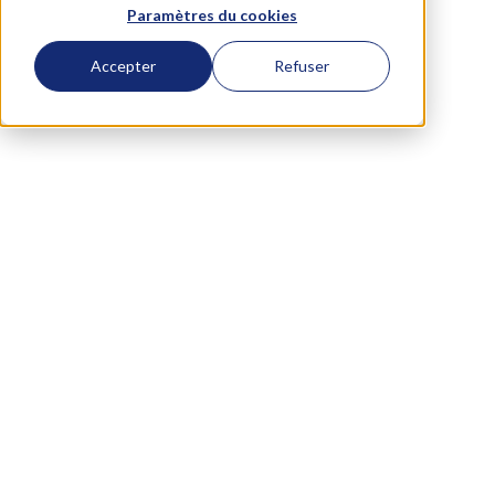
Paramètres du cookies
Accepter
Refuser
December 1, 2023
Évènements
Petit déjeuner :
Automatisation des tâches
et des processus grâce au
NoCode - comment, quels
outils, quels budgets ?
Petit déjeuner sur l'automatisation à la French
Tech Grand Paris