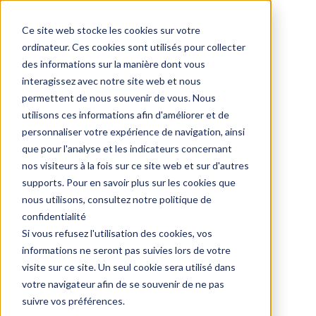
Ce site web stocke les cookies sur votre
ordinateur. Ces cookies sont utilisés pour collecter
des informations sur la manière dont vous
interagissez avec notre site web et nous
permettent de nous souvenir de vous. Nous
Home
Our services
utilisons ces informations afin d'améliorer et de
personnaliser votre expérience de navigation, ainsi
que pour l'analyse et les indicateurs concernant
nos visiteurs à la fois sur ce site web et sur d'autres
supports. Pour en savoir plus sur les cookies que
nous utilisons, consultez notre politique de
confidentialité
Si vous refusez l'utilisation des cookies, vos
Stratégies Revenue Operations
informations ne seront pas suivies lors de votre
Nos experts en stratégies Revenue 
visite sur ce site. Un seul cookie sera utilisé dans
votre navigateur afin de se souvenir de ne pas
Operations vous aident à développer des 
suivre vos préférences.
plans d’action alignés avec vos équipes et 