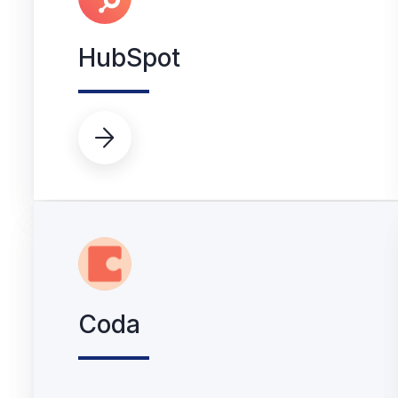
HubSpot

Coda