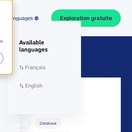
eam
Languages
Exploration gratuite
ns
Available
languages
Français
es.
English
ar
ace
CRM
Database