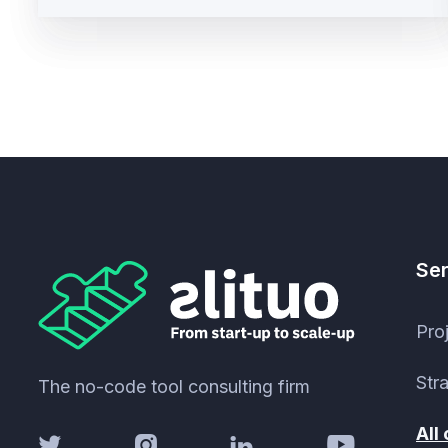
Ser
Pro
Str
The no-code tool consulting firm
All



