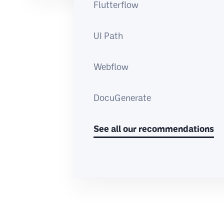
Flutterflow
Mobil
App Bu
UI Path
Webflow
DocuGenerate
D
See all our recommendations