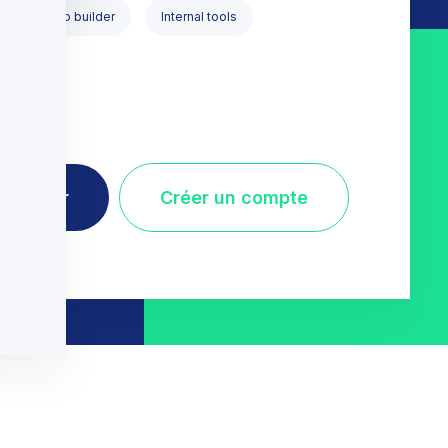
e & Web App builder
Internal tools
iler
émarrer
Créer un compte