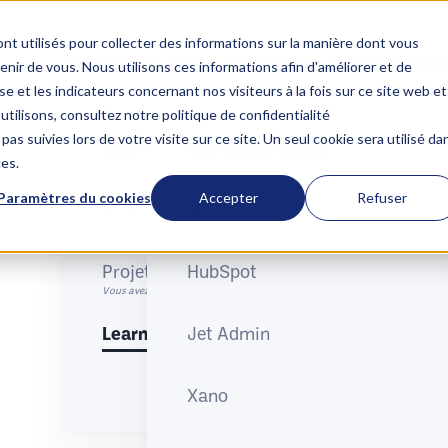
nt utilisés pour collecter des informations sur la manière dont vous
Courses
Our clients
Blog
T
Services
Our tools
ir de vous. Nous utilisons ces informations afin d'améliorer et de


e et les indicateurs concernant nos visiteurs à la fois sur ce site web et
utilisons, consultez notre politique de confidentialité
pas suivies lors de votre visite sur ce site. Un seul cookie sera utilisé da
Our services
Our loved tools
ces.
Paramètres du cookies
Accepter
Refuser
Stratégies Revenue Operations
Make
Accélérez vos revenus avec des stratégies alignées sur vos équipes et donné
Projets Revenue Operations
HubSpot
Vous avez un projet RevOps à optimiser ? Nous accélérons sa réussite.
Ksa
Learn more
Jet Admin
Xano
Interf