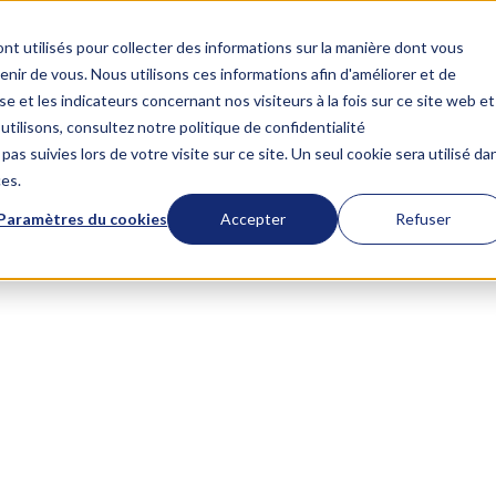
nt utilisés pour collecter des informations sur la manière dont vous
Courses
Our clients
Bl
Services
Our tools
ir de vous. Nous utilisons ces informations afin d'améliorer et de


e et les indicateurs concernant nos visiteurs à la fois sur ce site web et
utilisons, consultez notre politique de confidentialité
pas suivies lors de votre visite sur ce site. Un seul cookie sera utilisé da
Our services
Our loved tools
ces.
Paramètres du cookies
Accepter
Refuser
Stratégies Revenue Operations
UI Path
Accélérez vos revenus avec des stratégies alignées sur vos équipes e
Projets Revenue Operations
HubSpot
Vous avez un projet RevOps à optimiser ? Nous accélérons sa réussit
Learn more
Webflow
Samuel Athlan
Flutterflow
No-Code Partner
