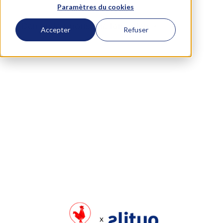
Paramètres du cookies
Demandez-nous une formation
Accepter
Refuser