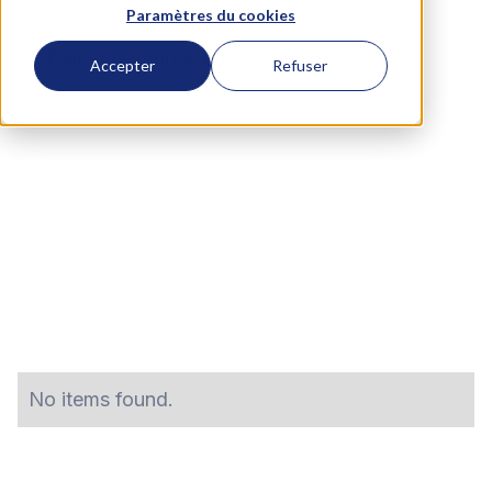
Paramètres du cookies
Demandez-nous une formation
Accepter
Refuser
No items found.