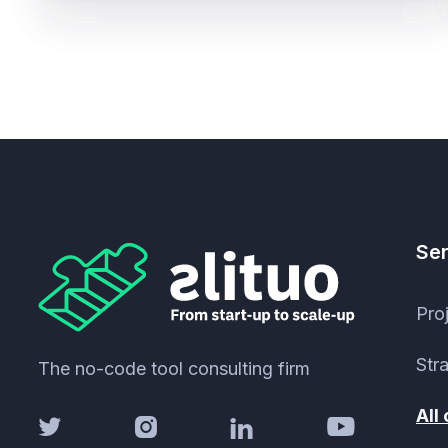
Ser
Pro
Str
The no-code tool consulting firm
All



