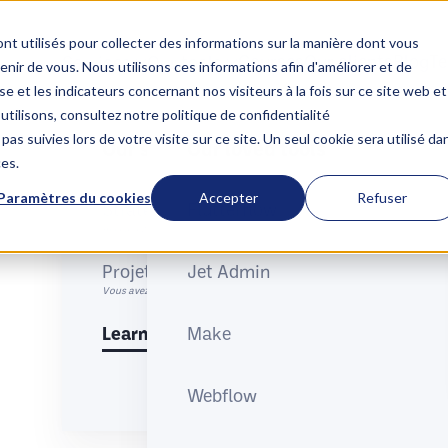
nt utilisés pour collecter des informations sur la manière dont vous
Courses
Our clients
Blog
T
Services
Our tools
ir de vous. Nous utilisons ces informations afin d'améliorer et de


e et les indicateurs concernant nos visiteurs à la fois sur ce site web et
utilisons, consultez notre politique de confidentialité
pas suivies lors de votre visite sur ce site. Un seul cookie sera utilisé da
Our services
Our loved tools
ces.
Paramètres du cookies
Accepter
Refuser
Stratégies Revenue Operations
Flutterflow
Accélérez vos revenus avec des stratégies alignées sur vos équipes et donné
Projets Revenue Operations
Jet Admin
Vous avez un projet RevOps à optimiser ? Nous accélérons sa réussite.
B
Learn more
Make
Webflow
Co