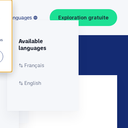
eam
Languages
Exploration gratuite
ns
Available
languages
Français
es.
English
ateam
nTech