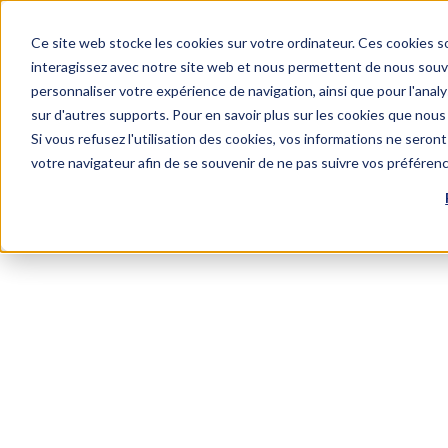
Ce site web stocke les cookies sur votre ordinateur. Ces cookies so
interagissez avec notre site web et nous permettent de nous souven
personnaliser votre expérience de navigation, ainsi que pour l'analys
sur d'autres supports. Pour en savoir plus sur les cookies que nous 
Si vous refusez l'utilisation des cookies, vos informations ne seront 
votre navigateur afin de se souvenir de ne pas suivre vos préféren
Blog
Slituo s'investit au sein du SFPN