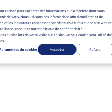
nt utilisés pour collecter des informations sur la manière dont vous
Courses
Our clients
Bl
Services
Our tools
ir de vous. Nous utilisons ces informations afin d'améliorer et de


e et les indicateurs concernant nos visiteurs à la fois sur ce site web et
utilisons, consultez notre politique de confidentialité
pas suivies lors de votre visite sur ce site. Un seul cookie sera utilisé da
Our services
Our loved tools
ces.
Paramètres du cookies
Accepter
Refuser
Stratégies Revenue Operations
Flutterflow
Accélérez vos revenus avec des stratégies alignées sur vos équipes e
Projets Revenue Operations
Xano
Vous avez un projet RevOps à optimiser ? Nous accélérons sa réussit
Learn more
Make
Jet Admin